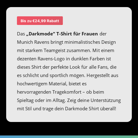
r
n
e
t
n
F
&
r
Bis zu €24,99 Rabatt
q
a
u
u
Das
„Darkmode“ T-Shirt für Frauen
der
o
e
Munich Ravens bringt minimalistisches Design
t
n
mit starkem Teamgeist zusammen. Mit einem
;
&
D
dezenten Ravens-Logo in dunklen Farben ist
q
a
u
dieses Shirt der perfekte Look für alle Fans, die
r
o
es schlicht und sportlich mögen. Hergestellt aus
k
t
m
hochwertigem Material, bietet es
;
o
D
hervorragenden Tragekomfort – ob beim
d
a
Spieltag oder im Alltag. Zeig deine Unterstützung
e
r
mit Stil und trage dein Darkmode Shirt überall!
&
k
q
m
u
o
o
d
t
e