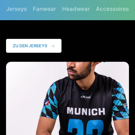
;
&
Jerseys
Fanwear
Headwear
Accessoires
q
u
o
t
;
ZU DEN JERSEYS