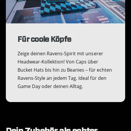
t
a
n
z
e
i
g
e
Für coole Köpfe
n
Zeige deinen Ravens-Spirit mit unserer
Headwear-Kollektion! Von Caps über
Bucket Hats bis hin zu Beanies – für echten
Ravens-Style an jedem Tag. Ideal für den
Game Day oder deinen Alltag.