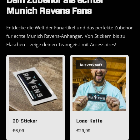
Dein Zubehör als echter
Munich Ravens Fans
Entdecke die Welt der Fanartikel und das perfekte Zubehör
für echte Munich Ravens-Anhänger. Von Stickern bis zu
Flaschen – zeige deinen Teamgeist mit Accessoires!
Ausverkauft
3D-Sticker
Logo-Kette
N
€6,99
N
€29,99
o
o