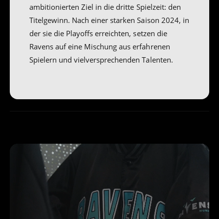
ambitionierten Ziel in die dritte Spielzeit: den
Titelgewinn. Nach einer starken Saison 2024, in
der sie die Playoffs erreichten, setzen die
Ravens auf eine Mischung aus erfahrenen
Spielern und vielversprechenden Talenten.
V
i
d
e
o
l