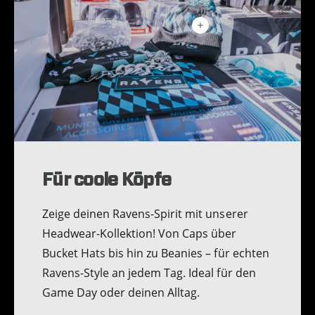
H
o
t
s
p
o
t
a
n
z
e
i
g
e
Für coole Köpfe
n
Zeige deinen Ravens-Spirit mit unserer
Headwear-Kollektion! Von Caps über
Bucket Hats bis hin zu Beanies – für echten
Ravens-Style an jedem Tag. Ideal für den
Game Day oder deinen Alltag.