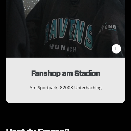
i
d
e
o
l
a
d
e
n
:
Fanshop am Stadion
Am Sportpark, 82008 Unterhaching