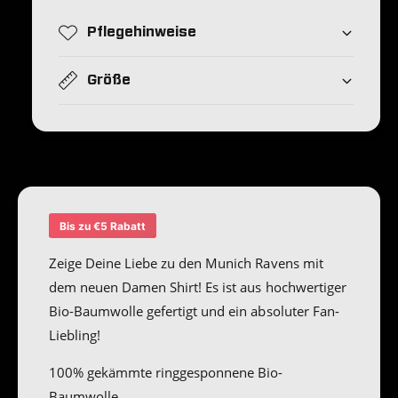
S
f
e
h
Pflegehinweise
ü
t
i
r
r
h
T
Größe
t
-
o
F
S
d
r
h
e
a
i
u
r
n
e
t
n
F
&
r
Bis zu €5 Rabatt
q
a
u
u
Zeige Deine Liebe zu den Munich Ravens mit
o
e
dem neuen Damen Shirt! Es ist aus hochwertiger
t
n
Bio-Baumwolle gefertigt und ein absoluter Fan-
;
&
M
Liebling!
q
u
u
n
100% gekämmte ringgesponnene Bio-
o
i
t
Baumwolle.